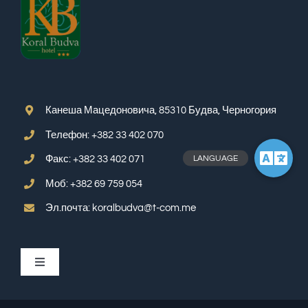
Канеша Мацедоновича, 85310 Будва, Черногория
Телефон: +382 33 402 070
Факс: +382 33 402 071
Моб: +382 69 759 054
Эл.почта: koralbudva@t-com.me
Toggle
Navigation
APP SUITE